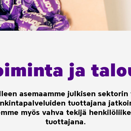
oiminta ja talo
leen asemaamme julkisen sektorin 
nkintapalveluiden tuottajana jatko
emme myös vahva tekijä henkilöliik
tuottajana.