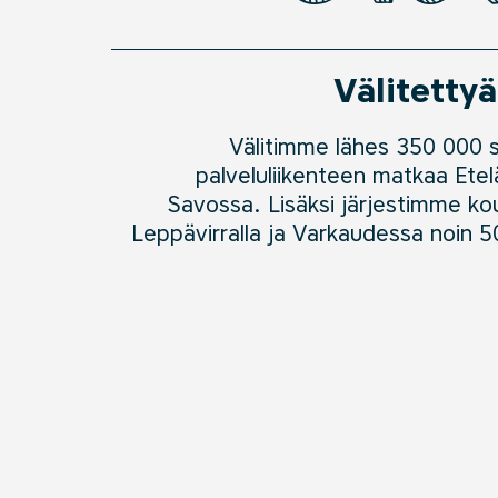
Välitetty
Välitimme lähes
350
000
s
palveluliikenteen
matkaa
Etelä
Savossa
.
Lisäksi
järjestimme kou
Leppävirralla ja Varkaudessa noin 50