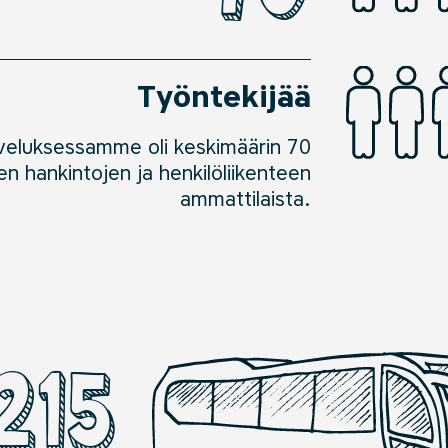
Työntekijää
veluksessamme oli keskimäärin 70
ten hankintojen ja henkilöliikenteen
ammattilaista.
215