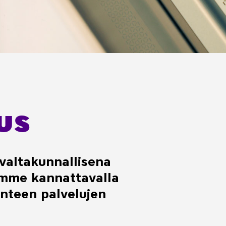
us
valtakunnallisena
imme kannattavalla
enteen
palvelujen