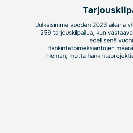
Tarjouskilp
Julkaisimme
vuoden
2023
aikana y
259 t
arjouskilpailua
, kun vastaava 
edellisenä vuo
n
Hankintatoimeksiantojen määrä
hieman, mutta hankintaprojekti