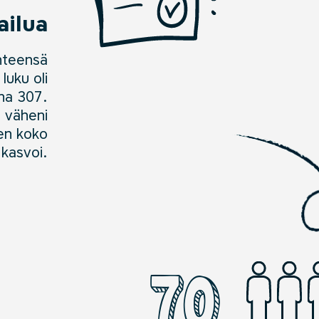
ailua
hteensä
luku oli
na
307.
 väheni
en koko
kasvoi.
70