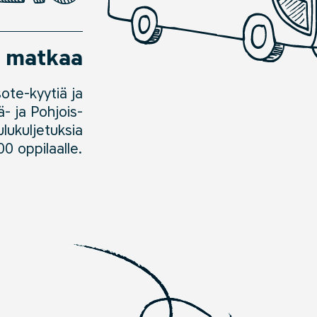
ä matkaa
ote-kyytiä ja
- ja Pohjois-
lukuljetuksia
0 oppilaalle
.