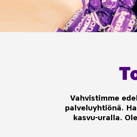
T
Vahvistimme edel
palveluyhtiönä.
Ha
kasvu-uralla. Ol