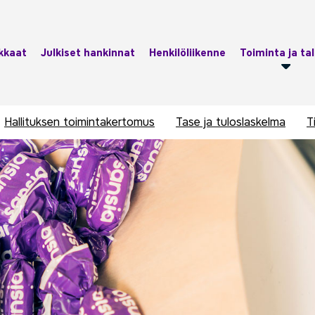
kkaat
Julkiset hankinnat
Henkilöliikenne
Toiminta ja ta
Hallituksen toimintakertomus
Tase ja tuloslaskelma
T