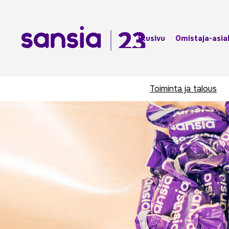
Hyppää
sisältöön
Sansia Oy
Etusivu
Omistaja-asia
Toiminta ja talous