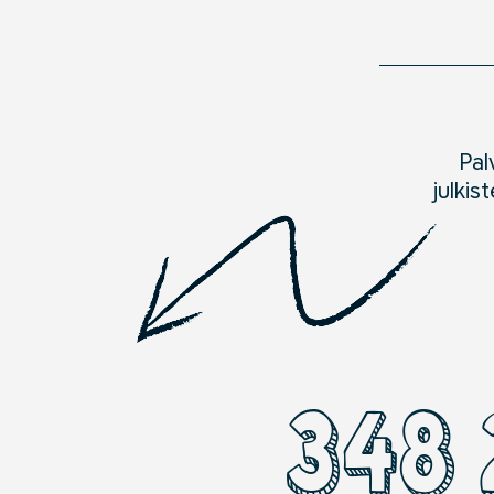
P
al
julkis
348 