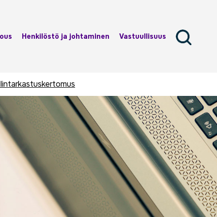
lous
Henkilöstö ja johtaminen
Vastuullisuus
ilintarkastuskertomus